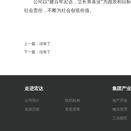
公司
以
“
建百年宏达，立长青基业
”为愿景和目
社会责任，不断为社会创造价值
。
上一篇：
没有了
下一篇：
没有了
走进宏达
集团产业
公司简介
组织机构
地产开发
发展历程
资质荣誉
物业管理
工业园区