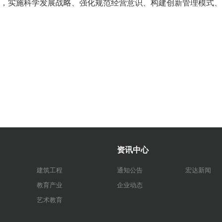
标，
实施科学发展战略、强化规范经营意识、构建创新管理模式
资讯中心
建筑工程
通知公告
宏达新闻
教育产业
企业动态
艺术教育