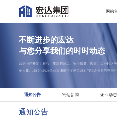
网站
不断进步的宏达
与您分享我们的时时动态
以房地产开发为核心，集建筑施工、物业服务、教育、工业园区
多元化、现代化民营企业集团赢得了来自政府与社会各界的尊重
通知公告
宏达新闻
企业动态
通知公告