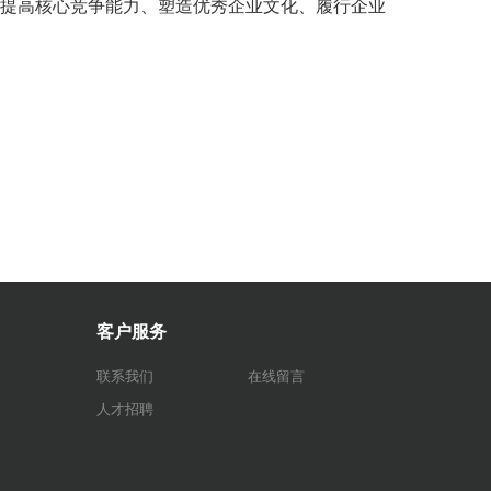
、提高核心竞争能力、塑造优秀企业文化、履行企业
客户服务
联系我们
在线留言
人才招聘