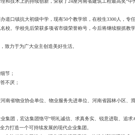
理和技术上的持续创新，荣获了24座河南省建筑工程最高奖“中
创办道口镇抗大初级中学，现有
50个教学班，在校生3300人，
名校。学校先后荣获多项省市级荣誉称号，今后将继续狠抓教学
念，致力于为广大业主创造美好生活。
个细节；
百答不厌；
获
河南省物业协会单位、物业服务先进单位、河南省园林小区、
。
企业集团，宏达集团
恪守
“明礼诚信、求真务实、锐意进取、追求
全力打造一个可持续发展
的现代企业集团。